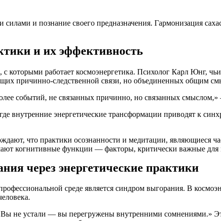
 силами и познание своего предназначения. Гармонизация сахас
ктики и их эффективность
 с которыми работает космоэнергетика. Психолог Карл Юнг, чьи
щих причинно-следственной связи, но объединенных общим см
олее событий, не связанных причинно, но связанных смыслом,»
 где внутренние энергетические трансформации приводят к син
рждают, что практики осознанности и медитации, являющиеся ч
шают когнитивные функции — факторы, критически важные для 
ния через энергетические практики
офессиональной среде является синдром выгорания. В космоэнер
человека.
 «Вы не устали — вы перегружены внутренними сомнениями.» Эта