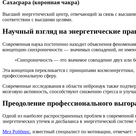
Сахасрара (коронная чакра)
Высший энергетический центр, отвечающий за связь с высшими
соответствии с высшими целями.
Научный взгляд на энергетические пра
Современная наука постепенно находит объяснения феноменам,
концепцию синхроничности — значимых совпадений, не имею
«Синхроничность — это значимое совпадение двух или б
Эта концепция перекликается с принципами космоэнергетики,
профессиональную сферу.
Современные исследования в области нейронаук также подтве
мозговую активность, способствуют снижению стресса и улуч
Преодоление профессионального выгора
Одной из наиболее распространенных проблем в современной пр
энергетических утечек и дисбаланса в энергетической системе 
Мел Роббинс
, известный специалист по мотивации, отмечает: