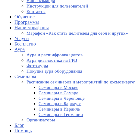
Наша команда
Инструкции для пользователей
Контакты
Обучение
Программы
Наши марафоны
Марафон «Как стать целителем для себя и других»
Услуги
Бесплатно
Аура
Аура и расшифровка цветов
Аура диагностика на ГРВ
Фото ауры
Покупка аура оборудования
Семинары
Расписание семинаров и мероприятий по космоэнерге
Семинары в Москве
Семинары в Самаре
Семинары в Череповце
Семинары в Барнауле
Семинары в Израиле
Семинары в Германии
Организаторы
Блог
Помощь