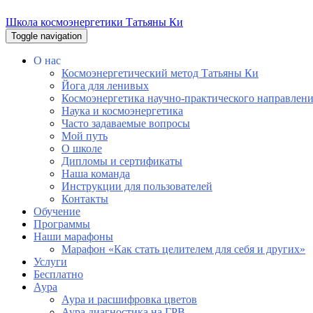
Школа космоэнергетики Татьяны Ки
Toggle navigation
О нас
Космоэнергетический метод Татьяны Ки
Йога для ленивых
Космоэнергетика научно-практического направлен
Наука и космоэнергетика
Часто задаваемые вопросы
Мой путь
О школе
Дипломы и сертификаты
Наша команда
Инструкции для пользователей
Контакты
Обучение
Программы
Наши марафоны
Марафон «Как стать целителем для себя и других»
Услуги
Бесплатно
Аура
Аура и расшифровка цветов
Аура диагностика на ГРВ