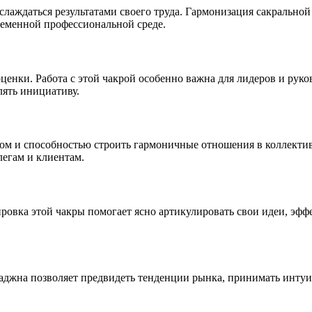
аслаждаться результатами своего труда. Гармонизация сакрально
еменной профессиональной среде.
енки. Работа с этой чакрой особенно важна для лидеров и руко
лять инициативу.
ом и способностью строить гармоничные отношения в коллективе.
егам и клиентам.
овка этой чакры помогает ясно артикулировать свои идеи, эффе
 аджна позволяет предвидеть тенденции рынка, принимать инту