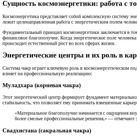
Сущность космоэнергетики: работа с т
Космоэнергетика представляет собой комплексную систему эне
лежит целенаправленная работа с энергетическим полем челов
Фундаментальный принцип космоэнергетики заключается в том,
финансовое благополучие. Когда энергетическое поле человек
происходит естественный рост во всех сферах жизни.
Энергетические центры и их роль в кар
Система чакр играет ключевую роль в космоэнергетическом по
влияет на профессиональную реализацию:
Муладхара (корневая чакра)
Этот энергетический центр формирует фундамент материальног
стабильность, что позволяет ему принимать взвешенные карье
«Материальное благополучие начинается с ощущения внут
более смелые профессиональные решения,» — отмечают э
Свадхистана (сакральная чакра)