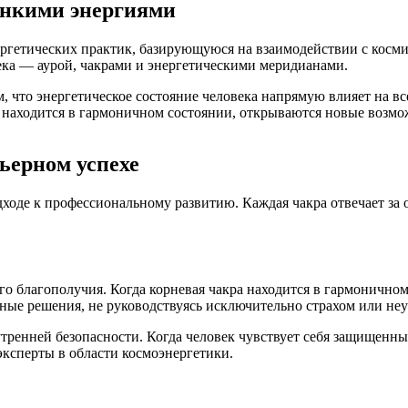
онкими энергиями
ргетических практик, базирующуюся на взаимодействии с косми
ека — аурой, чакрами и энергетическими меридианами.
 что энергетическое состояние человека напрямую влияет на в
а находится в гармоничном состоянии, открываются новые возмо
ьерном успехе
дходе к профессиональному развитию. Каждая чакра отвечает за
о благополучия. Когда корневая чакра находится в гармоничном
рные решения, не руководствуясь исключительно страхом или не
ренней безопасности. Когда человек чувствует себя защищенны
ксперты в области космоэнергетики.