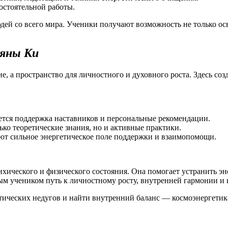
мостоятельной работы.
ей со всего мира. Ученики получают возможность не только осв
ьяны Ки
, а пространство для личностного и духовного роста. Здесь со
ется поддержка наставников и персональные рекомендации.
лько теоретические знания, но и активные практики.
ают сильное энергетическое поле поддержки и взаимопомощи.
ческого и физического состояния. Она помогает устранить энер
ым учеником путь к личностному росту, внутренней гармонии и 
атических недугов и найти внутренний баланс — космоэнергети