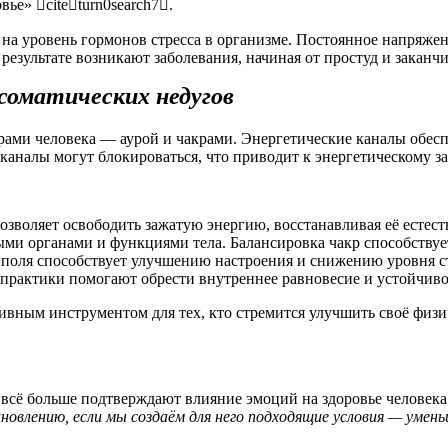
ье» citeturn0search7.
на уровень гормонов стресса в организме. Постоянное напряже
результате возникают заболевания, начиная от простуд и закан
осоматических недугов
рами человека — аурой и чакрами. Энергетические каналы обес
аналы могут блокироваться, что приводит к энергетическому зас
позволяет освободить зажатую энергию, восстанавливая её естес
ными органами и функциями тела. Балансировка чакр способству
 поля способствует улучшению настроения и снижению уровня ст
 практики помогают обрести внутреннее равновесие и устойчив
ивным инструментом для тех, кто стремится улучшить своё физи
всё больше подтверждают влияние эмоций на здоровье человека
овлению, если мы создаём для него подходящие условия — умен