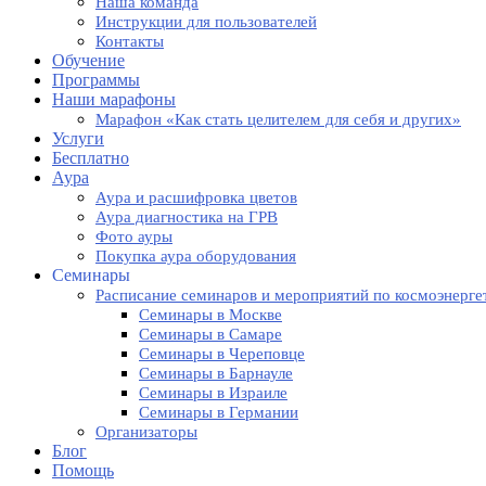
Наша команда
Инструкции для пользователей
Контакты
Обучение
Программы
Наши марафоны
Марафон «Как стать целителем для себя и других»
Услуги
Бесплатно
Аура
Аура и расшифровка цветов
Аура диагностика на ГРВ
Фото ауры
Покупка аура оборудования
Семинары
Расписание семинаров и мероприятий по космоэнерге
Семинары в Москве
Семинары в Самаре
Семинары в Череповце
Семинары в Барнауле
Семинары в Израиле
Семинары в Германии
Организаторы
Блог
Помощь