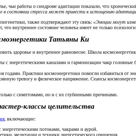
ье, чьи работы о синдроме адаптации показали, что хронический
е в состоянии стресса может привести к истощению адаптацио
эпигенетики, также подтверждают эту связь:
«Эмоции могут измен
т, что внутреннее состояние человека имеет не только психологи
осмоэнергетики Татьяны Ки
вить здоровье и внутреннее равновесие. Школа космоэнергетики
боты с энергетическими каналами и гармонизации чакр головные
ня годами. Практики космоэнергетики помогли избавиться от эне
оянную тревогу и физическое напряжение. Сеансы космоэнергетик
только с симптомами, но и с их глубинными причинами.
мастер-классы целительства
ия
, включающие:
с энергетическими потоками, чакрами и аурой.
гетики, медитации и техники энергетического очищения.