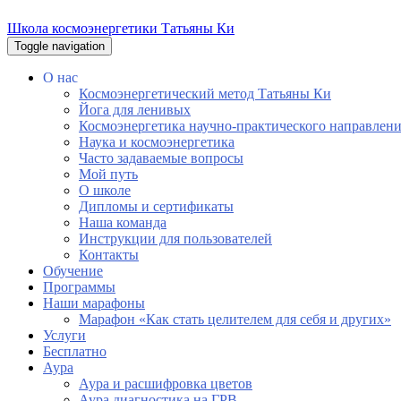
Школа космоэнергетики Татьяны Ки
Toggle navigation
О нас
Космоэнергетический метод Татьяны Ки
Йога для ленивых
Космоэнергетика научно-практического направлен
Наука и космоэнергетика
Часто задаваемые вопросы
Мой путь
О школе
Дипломы и сертификаты
Наша команда
Инструкции для пользователей
Контакты
Обучение
Программы
Наши марафоны
Марафон «Как стать целителем для себя и других»
Услуги
Бесплатно
Аура
Аура и расшифровка цветов
Аура диагностика на ГРВ