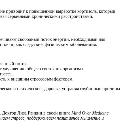
ние приводит к повышенной выработке кортизола, который
чивая серьёзными хроническими расстройствами.
печивают свободный поток энергии, необходимый для
тою и, как следствие, физическим заболеваниям.
твенный поток.
ет улучшению общего состояния организма.
ресса.
ость к внешним стрессовым факторам.
ческое и психическое здоровье, устраняя глубинные причины
. Доктор Лиза Рэнкин в своей книге
Mind Over Medicine
ьшаем стресс, поддерживаем позитивное мышление и