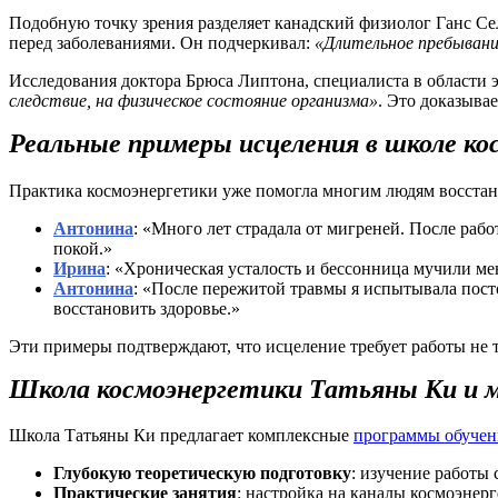
Подобную точку зрения разделяет канадский физиолог Ганс Сел
перед заболеваниями. Он подчеркивал:
«Длительное пребывани
Исследования доктора Брюса Липтона, специалиста в области 
следствие, на физическое состояние организма»
. Это доказывае
Реальные примеры исцеления в школе к
Практика космоэнергетики уже помогла многим людям восстано
Антонина
: «Много лет страдала от мигреней. После ра
покой.»
Ирина
: «Хроническая усталость и бессонница мучили ме
Антонина
: «После пережитой травмы я испытывала пост
восстановить здоровье.»
Эти примеры подтверждают, что исцеление требует работы не 
Школа космоэнергетики Татьяны Ки и 
Школа Татьяны Ки предлагает комплексные
программы обучен
Глубокую теоретическую подготовку
: изучение работы 
Практические занятия
: настройка на каналы космоэнер