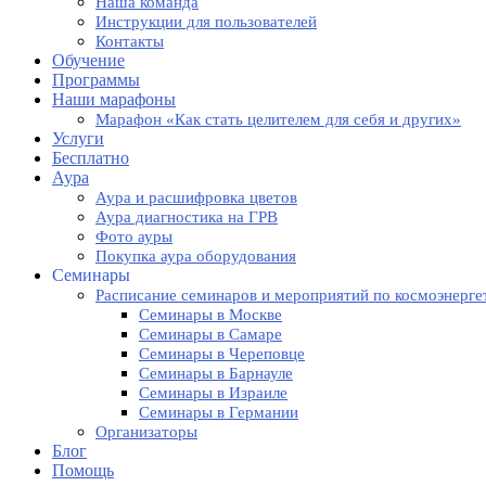
Наша команда
Инструкции для пользователей
Контакты
Обучение
Программы
Наши марафоны
Марафон «Как стать целителем для себя и других»
Услуги
Бесплатно
Аура
Аура и расшифровка цветов
Аура диагностика на ГРВ
Фото ауры
Покупка аура оборудования
Семинары
Расписание семинаров и мероприятий по космоэнерге
Семинары в Москве
Семинары в Самаре
Семинары в Череповце
Семинары в Барнауле
Семинары в Израиле
Семинары в Германии
Организаторы
Блог
Помощь