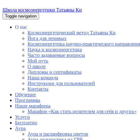
Школа космоэнергетики Татьяны Ки
Toggle navigation
О нас
Космоэнергетический метод Татьяны Ки
Йога для ленивых
Космоэнергетика научно-практического направлен
Наука и космоэнергетика
Часто задаваемые вопросы
Мой путь
О школе
Дипломы и сертификаты
Наша команда
Инструкции для пользователей
Контакты
Обучение
Программы
Наши марафоны
Марафон «Как стать целителем для себя и других»
Услуги
Бесплатно
Аура
Аура и расшифровка цветов
Аура диагностика на ГРВ