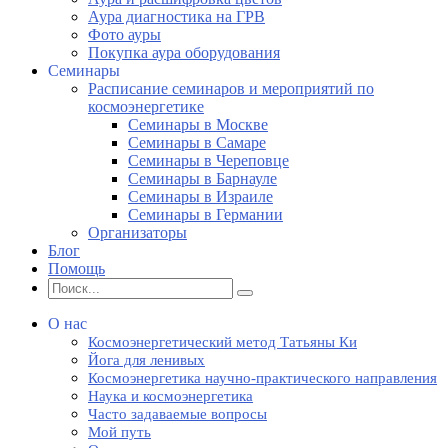
Аура диагностика на ГРВ
Фото ауры
Покупка аура оборудования
Семинары
Расписание семинаров и мероприятий по
космоэнергетике
Семинары в Москве
Семинары в Самаре
Семинары в Череповце
Семинары в Барнауле
Семинары в Израиле
Семинары в Германии
Организаторы
Блог
Помощь
О нас
Космоэнергетический метод Татьяны Ки
Йога для ленивых
Космоэнергетика научно-практического направления
Наука и космоэнергетика
Часто задаваемые вопросы
Мой путь