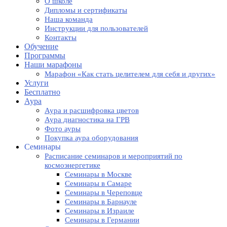
О школе
Дипломы и сертификаты
Наша команда
Инструкции для пользователей
Контакты
Обучение
Программы
Наши марафоны
Марафон «Как стать целителем для себя и других»
Услуги
Бесплатно
Аура
Аура и расшифровка цветов
Аура диагностика на ГРВ
Фото ауры
Покупка аура оборудования
Семинары
Расписание семинаров и мероприятий по
космоэнергетике
Семинары в Москве
Семинары в Самаре
Семинары в Череповце
Семинары в Барнауле
Семинары в Израиле
Семинары в Германии