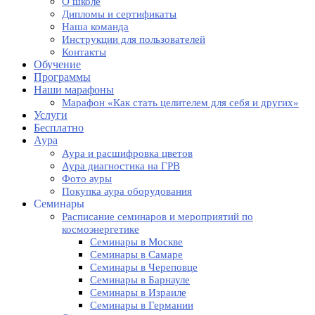
О школе
Дипломы и сертификаты
Наша команда
Инструкции для пользователей
Контакты
Обучение
Программы
Наши марафоны
Марафон «Как стать целителем для себя и других»
Услуги
Бесплатно
Аура
Аура и расшифровка цветов
Аура диагностика на ГРВ
Фото ауры
Покупка аура оборудования
Семинары
Расписание семинаров и мероприятий по
космоэнергетике
Семинары в Москве
Семинары в Самаре
Семинары в Череповце
Семинары в Барнауле
Семинары в Израиле
Семинары в Германии