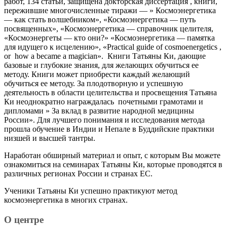
работ, 134 статьи, защищена докторская диссертация , книги,
пережившие многочисленные тиражи — » Космоэнергетика
— как стать волшебником», «Космоэнергетика — путь
посвященных», «Космоэнергетика — справочник целителя,
«Космоэнергеты — кто они?» «Космоэнергетика — памятка
для идущего к исцелению», «Practical guide of cosmoenergetics ,
or how a became a magician». Книги Татьяны Ки, дающие
базовые и глубокие знания, для желающих обучиться ее
методу. Книги может приобрести каждый желающий
обучиться ее методу. За плодотворную и успешную
деятельность в области целительства и просвещения Татьяна
Ки неоднократно награждалась почетными грамотами и
дипломами » За вклад в развитие народной медицины
России». Для лучшего понимания и исследования метода
прошла обучение в Индии и Непале в Буддийские практики
низшей и высшей тантры.
Наработан обширный материал и опыт, с которым Вы можете
ознакомиться на семинарах Татьяны Ки, которые проводятся в
различных регионах России и странах ЕС.
Ученики Татьяны Ки успешно практикуют метод
космоэнергетика в многих странах.
О центре