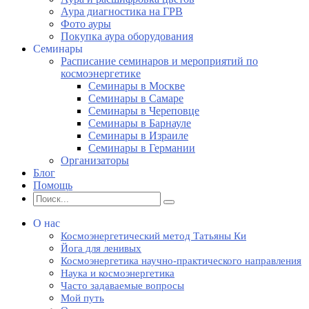
Аура диагностика на ГРВ
Фото ауры
Покупка аура оборудования
Семинары
Расписание семинаров и мероприятий по
космоэнергетике
Семинары в Москве
Семинары в Самаре
Семинары в Череповце
Семинары в Барнауле
Семинары в Израиле
Семинары в Германии
Организаторы
Блог
Помощь
О нас
Космоэнергетический метод Татьяны Ки
Йога для ленивых
Космоэнергетика научно-практического направления
Наука и космоэнергетика
Часто задаваемые вопросы
Мой путь