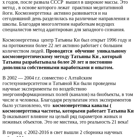
х годов, после развала СССР вышел в широкие массы. Это
метод , в основе которого лежат практики медитативной
йоги. Космоэнергетика активно развивается и на
сегодняшний день разделилась на различные направления и
школы. Благодаря многолетним наработкам ведущих
специалистов метод адаптирован для западного сознания.
Космоэнергетика центр Татьяны Ки был открыт 1996 году и
на протяжении более 22 лет активно работает с большим
количеством людей.
Проводится обучение уникальному
космоэнергетическому методу Татьяны Ки , который
Татьяна разрабатывала более 20 лет и постоянно
дополняла собственными наработками и опытом.
В 2002 — 2004 г.г. совместно с Алтайским
гостехуниверситетом и Татьяной Ки были проведены
научные эксперименты по воздействию
энергоинформационных полей (каналов) на биобъекты, в том
числе и человека. Благодаря результатам этих экспериментов
было установлено, что
космоэнергетика каналы (
космоэнергетика частоты, которыми работает Татьяна Ки
!)
оказывают влияние на целый ряд параметров живых и
неживых объектов. Это не мистика, это реальность 21 века!
В период с 2002-2016 в свет вышли 2 сборника научных