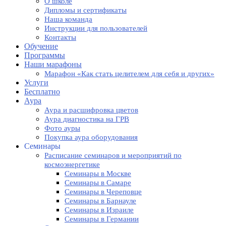
О школе
Дипломы и сертификаты
Наша команда
Инструкции для пользователей
Контакты
Обучение
Программы
Наши марафоны
Марафон «Как стать целителем для себя и других»
Услуги
Бесплатно
Аура
Аура и расшифровка цветов
Аура диагностика на ГРВ
Фото ауры
Покупка аура оборудования
Семинары
Расписание семинаров и мероприятий по
космоэнергетике
Семинары в Москве
Семинары в Самаре
Семинары в Череповце
Семинары в Барнауле
Семинары в Израиле
Семинары в Германии