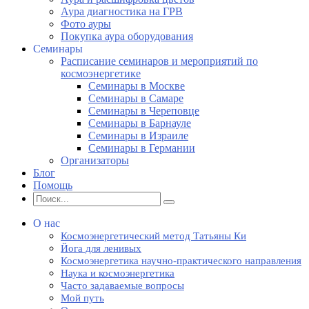
Аура диагностика на ГРВ
Фото ауры
Покупка аура оборудования
Семинары
Расписание семинаров и мероприятий по
космоэнергетике
Семинары в Москве
Семинары в Самаре
Семинары в Череповце
Семинары в Барнауле
Семинары в Израиле
Семинары в Германии
Организаторы
Блог
Помощь
О нас
Космоэнергетический метод Татьяны Ки
Йога для ленивых
Космоэнергетика научно-практического направления
Наука и космоэнергетика
Часто задаваемые вопросы
Мой путь