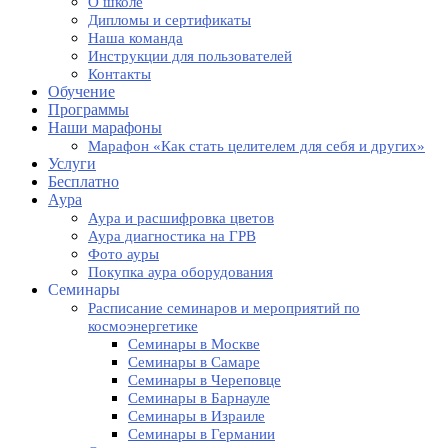
О школе
Дипломы и сертификаты
Наша команда
Инструкции для пользователей
Контакты
Обучение
Программы
Наши марафоны
Марафон «Как стать целителем для себя и других»
Услуги
Бесплатно
Аура
Аура и расшифровка цветов
Аура диагностика на ГРВ
Фото ауры
Покупка аура оборудования
Семинары
Расписание семинаров и мероприятий по
космоэнергетике
Семинары в Москве
Семинары в Самаре
Семинары в Череповце
Семинары в Барнауле
Семинары в Израиле
Семинары в Германии