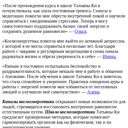
«После прохождения курса в школе Татьяны Ки я
почувствовала, как ушла постоянная тревога. Сеансы и
медитации помогли мне обрести внутренний покой и научили
справляться с ежедневными стрессами. Теперь я могу
самостоятельно поддерживать баланс своей энергии и
сохранять душевное равновесие» —
Ольга
.
«Космоэнергетика помогла мне выйти из затяжной депрессии,
с которой я не могла справиться несколько лет. Благодаря
работе с чакрами и регулярным медитациям я снова начала
радоваться жизни и обрела уверенность в себе» —
Ирина.
«Раньше я постоянно испытывала беспокойство и
раздражительность, которые мешали мне в работе и общении
с близкими. После обучения в школе Татьяны Ки я заметила,
что стала спокойнее и увереннее. Практики очищения ауры и
работы с энергией помогли мне избавиться от негативных
эмоций и улучшили моё самочувствие» —
Алена
.
Каналы космоэнергетики
открывают новые возможности для
людей, стремящихся восстановить внутреннее равновесие
естественным путем.
Школа космоэнергетики
Татьяны Ки
предлагает проверенные методики, которые помогают
гармонизировать организм как на физическом, так и на
энергетическом уровнях.