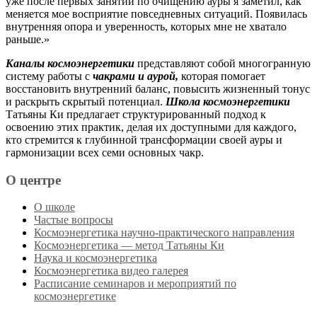
уже после первых занятий по очищению ауры я заметил, как
меняется мое восприятие повседневных ситуаций. Появилась
внутренняя опора и уверенность, которых мне не хватало
раньше.»
Каналы космоэнергетики
представляют собой многогранную
систему работы с
чакрами и аурой,
которая помогает
восстановить внутренний баланс, повысить жизненный тонус
и раскрыть скрытый потенциал.
Школа космоэнергетики
Татьяны Ки предлагает структурированный подход к
освоению этих практик, делая их доступными для каждого,
кто стремится к глубинной трансформации своей ауры и
гармонизации всех семи основных чакр.
О центре
О школе
Частые вопросы
Космоэнергетика научно-практического направления
Космоэнергетика — метод Татьяны Ки
Наука и космоэнергетика
Космоэнергетика видео галерея
Расписание семинаров и мероприятий по
космоэнергетике