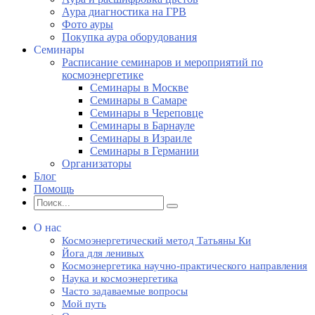
Аура диагностика на ГРВ
Фото ауры
Покупка аура оборудования
Семинары
Расписание семинаров и мероприятий по
космоэнергетике
Семинары в Москве
Семинары в Самаре
Семинары в Череповце
Семинары в Барнауле
Семинары в Израиле
Семинары в Германии
Организаторы
Блог
Помощь
О нас
Космоэнергетический метод Татьяны Ки
Йога для ленивых
Космоэнергетика научно-практического направления
Наука и космоэнергетика
Часто задаваемые вопросы
Мой путь