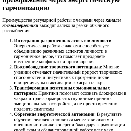
гармонизацию
Преимущества регулярной работы с чакрами через
каналы
космоэнергетики
выходят далеко за рамки обычного
расслабления:
Интеграция разрозненных аспектов личности
:
Энергетическая работа с чакрами способствует
объединению различных аспектов личности в
гармоничное целое, что помогает преодолеть
внутренние конфликты и противоречия.
Высвобождение творческого потенциала
: Многие
ученики отмечают значительный прирост творческих
способностей и интуитивных прозрений после
очищения ауры и активации сахасрара-чакры.
Трансформация негативных эмоциональных
паттернов
: Практики помогают осознать блокировки в
чакрах и трансформировать глубинные причины
эмоциональных расстройств, а не просто временно
подавить симптомы.
Обретение энергетической автономии
: В результате
обучения человек становится менее зависимым от
внешних источников энергии благодаря гармонизации
своей ауры и сбалансированной работе всех чакр.