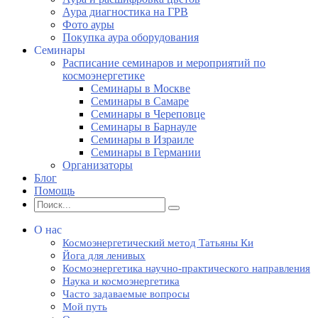
Аура диагностика на ГРВ
Фото ауры
Покупка аура оборудования
Семинары
Расписание семинаров и мероприятий по
космоэнергетике
Семинары в Москве
Семинары в Самаре
Семинары в Череповце
Семинары в Барнауле
Семинары в Израиле
Семинары в Германии
Организаторы
Блог
Помощь
О нас
Космоэнергетический метод Татьяны Ки
Йога для ленивых
Космоэнергетика научно-практического направления
Наука и космоэнергетика
Часто задаваемые вопросы
Мой путь