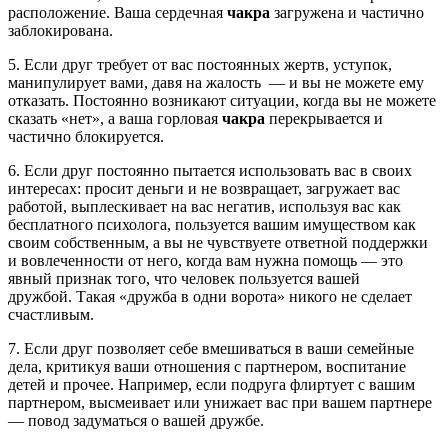
расположение. Ваша сердечная
чакра
загружена и частично
заблокирована.
5. Если друг требует от вас постоянных жертв, уступок,
манипулирует вами, давя на жалость — и вы не можете ему
отказать.
Постоянно возникают ситуации, когда вы не можете
сказать «нет», а ваша горловая
чакра
перекрывается и
частично блокируется.
6. Если друг постоянно пытается использовать вас в своих
интересах: просит деньги и не возвращает, загружает вас
работой, выплескивает на вас негатив, используя вас как
бесплатного психолога, пользуется вашим имуществом как
своим собственным, а вы не чувствуете ответной поддержки
и вовлеченности от него, когда вам нужна помощь — это
явный признак того, что человек пользуется вашей
дружбой.
Такая «дружба в одни ворота» никого не сделает
счастливым.
7. Если друг позволяет себе вмешиваться в ваши семейные
дела, критикуя ваши отношения с партнером, воспитание
детей и прочее.
Например, если подруга флиртует с вашим
партнером, высмеивает или унижает вас при вашем партнере
— повод задуматься о вашей дружбе.