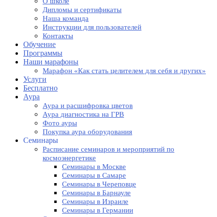
О школе
Дипломы и сертификаты
Наша команда
Инструкции для пользователей
Контакты
Обучение
Программы
Наши марафоны
Марафон «Как стать целителем для себя и других»
Услуги
Бесплатно
Аура
Аура и расшифровка цветов
Аура диагностика на ГРВ
Фото ауры
Покупка аура оборудования
Семинары
Расписание семинаров и мероприятий по
космоэнергетике
Семинары в Москве
Семинары в Самаре
Семинары в Череповце
Семинары в Барнауле
Семинары в Израиле
Семинары в Германии