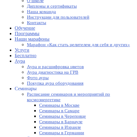
О школе
Дипломы и сертификаты
Наша команда
Инструкции для пользователей
Контакты
Обучение
Программы
Наши марафоны
Марафон «Как стать целителем для себя и других»
Услуги
Бесплатно
Аура
Аура и расшифровка цветов
Аура диагностика на ГРВ
Фото ауры
Покупка аура оборудования
Семинары
Расписание семинаров и мероприятий по
космоэнергетике
Семинары в Москве
Семинары в Самаре
Семинары в Череповце
Семинары в Барнауле
Семинары в Израиле
Семинары в Германии