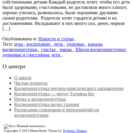
собственными детьми Каждый родитель хочет, чтобы его дети
были здоровыми, счастливыми, не доставляли много хлопот,
хорошо учились, развивались, были хорошими друзьями
своим родителям. Родители хотят гордится детьми и их
достижениями. Вкладывают в них много сил, денег, нервов
[…]
Опубликовано в:
Новости и статьи
,
Теги:
аура
,
воспитание
,
дети
,
здоровье
,
каналы
космоэнергетики
,
счастье
,
чакры
,
Школа космоэнергетики:
здоровые и счастливые дети
,
О центре
О школе
Частые вопросы
Космоэнергетика научно-практического направления
Космоэнергетика — метод Татьяны Ки
Наука и космоэнергетика
Космоэнергетика видео галерея
Расписание семинаров и мероприятий по
космоэнергетике
Copyright © 2015 MasterStudy Theme by
Stylemix Themes