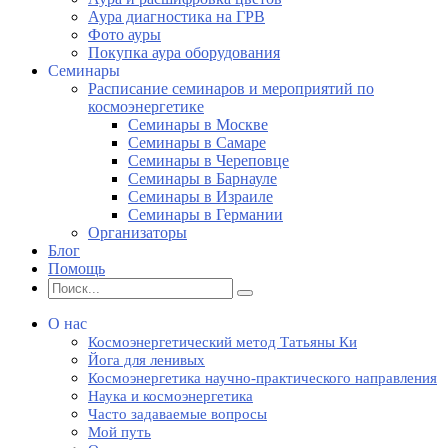
Аура диагностика на ГРВ
Фото ауры
Покупка аура оборудования
Семинары
Расписание семинаров и мероприятий по
космоэнергетике
Семинары в Москве
Семинары в Самаре
Семинары в Череповце
Семинары в Барнауле
Семинары в Израиле
Семинары в Германии
Организаторы
Блог
Помощь
О нас
Космоэнергетический метод Татьяны Ки
Йога для ленивых
Космоэнергетика научно-практического направления
Наука и космоэнергетика
Часто задаваемые вопросы
Мой путь