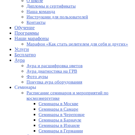
О школе
Дипломы и сертификаты
Наша команда
Инструкции для пользователей
Контакты
Обучение
Программы
Наши марафоны
Марафон «Как стать целителем для себя и других»
Услуги
Бесплатно
Аура
Аура и расшифровка цветов
Аура диагностика на ГРВ
Фото ауры
Покупка аура оборудования
Семинары
Расписание семинаров и мероприятий по
космоэнергетике
Семинары в Москве
Семинары в Самаре
Семинары в Череповце
Семинары в Барнауле
Семинары в Израиле
Семинары в Германии