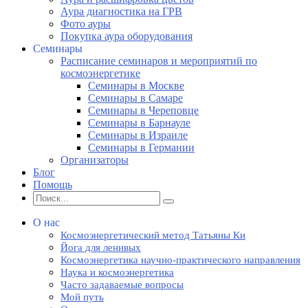
Аура диагностика на ГРВ
Фото ауры
Покупка аура оборудования
Семинары
Расписание семинаров и мероприятий по
космоэнергетике
Семинары в Москве
Семинары в Самаре
Семинары в Череповце
Семинары в Барнауле
Семинары в Израиле
Семинары в Германии
Организаторы
Блог
Помощь
О нас
Космоэнергетический метод Татьяны Ки
Йога для ленивых
Космоэнергетика научно-практического направления
Наука и космоэнергетика
Часто задаваемые вопросы
Мой путь